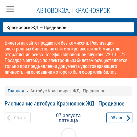
АВТОВОКЗАЛ КРАСНОЯРСК
Билеты на сайте продаются без комиссии. Реализация
электронных билетов на сайте закрывается за 5 минут до
отправления рейса. Телефон справочной службы: 220-11-72.
Посадка в автобус по электронным билетам осуществляется
только при предъявлении документа удостоверяющего
личность, на основании которого был оформлен билет.
Главная
Автобус Красноярск ЖД - Предивное
Расписание автобуса Красноярск ЖД - Предивное
07 августа
06
авг
08
авг
пятница