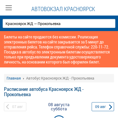
АВТОВОКЗАЛ КРАСНОЯРСК
Билеты на сайте продаются без комиссии. Реализация
электронных билетов на сайте закрывается за 5 минут до
отправления рейса. Телефон справочной службы: 220-11-72.
Посадка в автобус по электронным билетам осуществляется
только при предъявлении документа удостоверяющего
личность, на основании которого был оформлен билет.
Главная
Автобус Красноярск ЖД - Прокопьевка
Расписание автобуса Красноярск ЖД -
Прокопьевка
08 августа
07
авг
09
авг
суббота