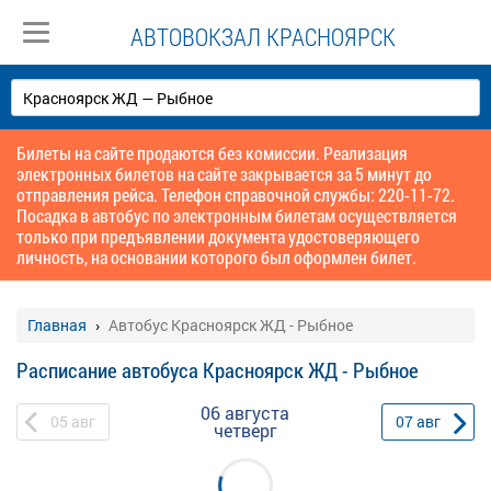
АВТОВОКЗАЛ КРАСНОЯРСК
Билеты на сайте продаются без комиссии. Реализация
электронных билетов на сайте закрывается за 5 минут до
отправления рейса. Телефон справочной службы: 220-11-72.
Посадка в автобус по электронным билетам осуществляется
только при предъявлении документа удостоверяющего
личность, на основании которого был оформлен билет.
Главная
Автобус Красноярск ЖД - Рыбное
Расписание автобуса Красноярск ЖД - Рыбное
06 августа
05
авг
07
авг
четверг