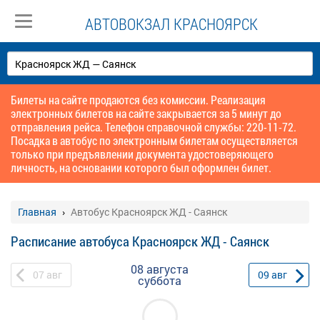
АВТОВОКЗАЛ КРАСНОЯРСК
Билеты на сайте продаются без комиссии. Реализация
электронных билетов на сайте закрывается за 5 минут до
отправления рейса. Телефон справочной службы: 220-11-72.
Посадка в автобус по электронным билетам осуществляется
только при предъявлении документа удостоверяющего
личность, на основании которого был оформлен билет.
Главная
Автобус Красноярск ЖД - Саянск
Расписание автобуса Красноярск ЖД - Саянск
08 августа
07
авг
09
авг
суббота