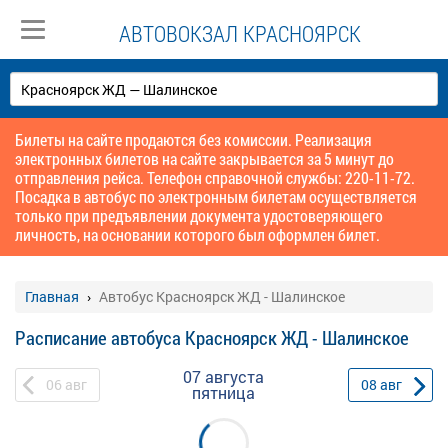
АВТОВОКЗАЛ КРАСНОЯРСК
Билеты на сайте продаются без комиссии. Реализация
электронных билетов на сайте закрывается за 5 минут до
отправления рейса. Телефон справочной службы: 220-11-72.
Посадка в автобус по электронным билетам осуществляется
только при предъявлении документа удостоверяющего
личность, на основании которого был оформлен билет.
Главная
Автобус Красноярск ЖД - Шалинское
Расписание автобуса Красноярск ЖД - Шалинское
07 августа
06
авг
08
авг
пятница