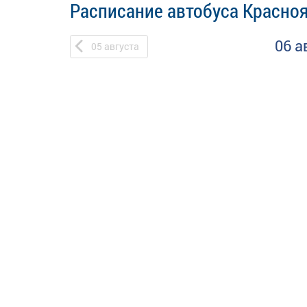
Расписание автобуса Красно
06 а
05
августа