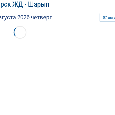
ярск ЖД - Шарып
вгуста
2026
четверг
07
авг