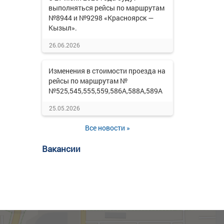
выполняться рейсы по маршрутам
№8944 и №9298 «Красноярск —
Кызыл».
26.06.2026
Изменения в стоимости проезда на
рейсы по маршрутам №
№525,545,555,559,586А,588А,589А
25.05.2026
Все новости »
Вакансии