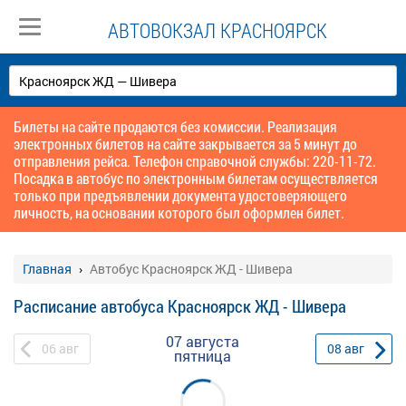
АВТОВОКЗАЛ КРАСНОЯРСК
Билеты на сайте продаются без комиссии. Реализация
электронных билетов на сайте закрывается за 5 минут до
отправления рейса. Телефон справочной службы: 220-11-72.
Посадка в автобус по электронным билетам осуществляется
только при предъявлении документа удостоверяющего
личность, на основании которого был оформлен билет.
Главная
Автобус Красноярск ЖД - Шивера
Расписание автобуса Красноярск ЖД - Шивера
07 августа
06
авг
08
авг
пятница