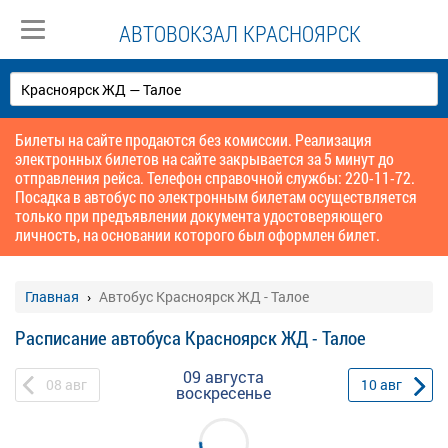
АВТОВОКЗАЛ КРАСНОЯРСК
Билеты на сайте продаются без комиссии. Реализация
электронных билетов на сайте закрывается за 5 минут до
отправления рейса. Телефон справочной службы: 220-11-72.
Посадка в автобус по электронным билетам осуществляется
только при предъявлении документа удостоверяющего
личность, на основании которого был оформлен билет.
Главная
Автобус Красноярск ЖД - Талое
Расписание автобуса Красноярск ЖД - Талое
09 августа
08
авг
10
авг
воскресенье