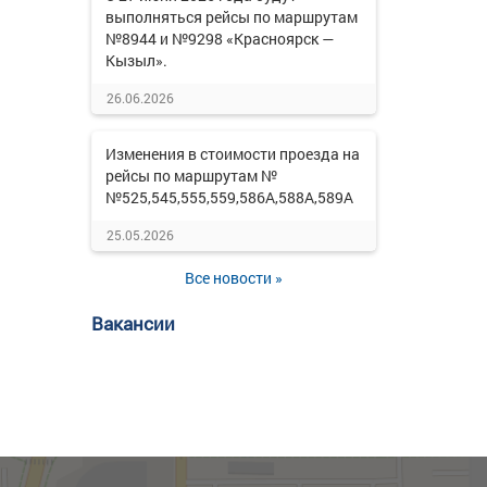
выполняться рейсы по маршрутам
№8944 и №9298 «Красноярск —
Кызыл».
26.06.2026
Изменения в стоимости проезда на
рейсы по маршрутам №
№525,545,555,559,586А,588А,589А
25.05.2026
Все новости »
Вакансии