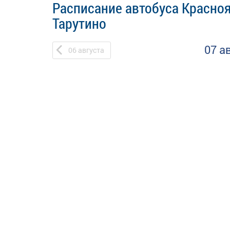
Расписание автобуса Красно
Тарутино
07 а
06
августа