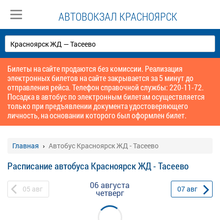
АВТОВОКЗАЛ КРАСНОЯРСК
Билеты на сайте продаются без комиссии. Реализация
электронных билетов на сайте закрывается за 5 минут до
отправления рейса. Телефон справочной службы: 220-11-72.
Посадка в автобус по электронным билетам осуществляется
только при предъявлении документа удостоверяющего
личность, на основании которого был оформлен билет.
Главная
Автобус Красноярск ЖД - Тасеево
Расписание автобуса Красноярск ЖД - Тасеево
06 августа
05
авг
07
авг
четверг