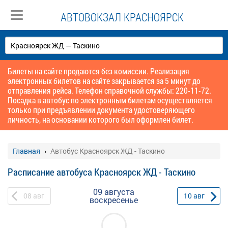
АВТОВОКЗАЛ КРАСНОЯРСК
Билеты на сайте продаются без комиссии. Реализация
электронных билетов на сайте закрывается за 5 минут до
отправления рейса. Телефон справочной службы: 220-11-72.
Посадка в автобус по электронным билетам осуществляется
только при предъявлении документа удостоверяющего
личность, на основании которого был оформлен билет.
Главная
Автобус Красноярск ЖД - Таскино
Расписание автобуса Красноярск ЖД - Таскино
09 августа
08
авг
10
авг
воскресенье