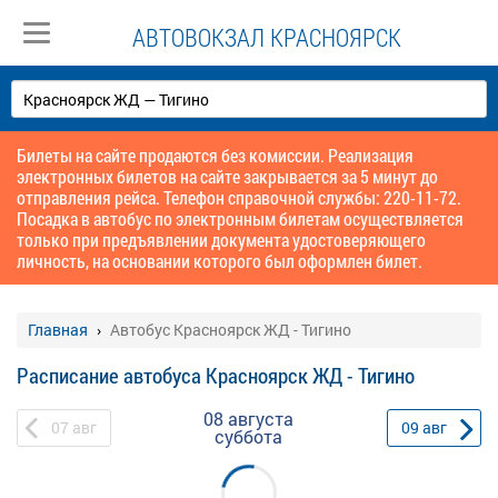
АВТОВОКЗАЛ КРАСНОЯРСК
Билеты на сайте продаются без комиссии. Реализация
электронных билетов на сайте закрывается за 5 минут до
отправления рейса. Телефон справочной службы: 220-11-72.
Посадка в автобус по электронным билетам осуществляется
только при предъявлении документа удостоверяющего
личность, на основании которого был оформлен билет.
Главная
Автобус Красноярск ЖД - Тигино
Расписание автобуса Красноярск ЖД - Тигино
08 августа
07
авг
09
авг
суббота