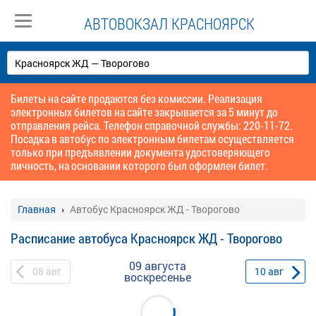
АВТОВОКЗАЛ КРАСНОЯРСК
Билеты на сайте продаются без комиссии. Реализация
электронных билетов на сайте закрывается за 5 минут до
отправления рейса. Телефон справочной службы: 220-11-72.
Посадка в автобус по электронным билетам осуществляется
только при предъявлении документа удостоверяющего
личность, на основании которого был оформлен билет.
Главная
Автобус Красноярск ЖД - Творогово
Расписание автобуса Красноярск ЖД - Творогово
09 августа
08
авг
10
авг
воскресенье