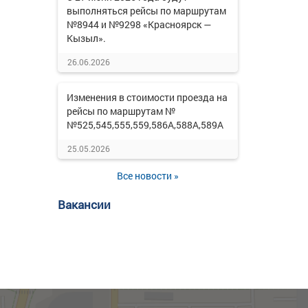
выполняться рейсы по маршрутам
№8944 и №9298 «Красноярск —
Кызыл».
26.06.2026
Изменения в стоимости проезда на
рейсы по маршрутам №
№525,545,555,559,586А,588А,589А
25.05.2026
Все новости »
Вакансии