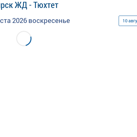
рск ЖД - Тюхтет
уста
2026
воскресенье
10
авг