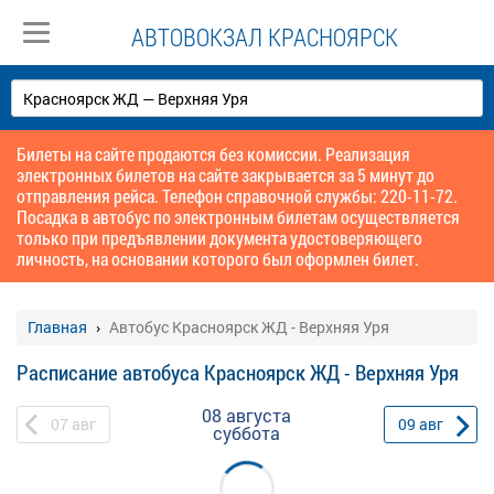
АВТОВОКЗАЛ КРАСНОЯРСК
Билеты на сайте продаются без комиссии. Реализация
электронных билетов на сайте закрывается за 5 минут до
отправления рейса. Телефон справочной службы: 220-11-72.
Посадка в автобус по электронным билетам осуществляется
только при предъявлении документа удостоверяющего
личность, на основании которого был оформлен билет.
Главная
Автобус Красноярск ЖД - Верхняя Уря
Расписание автобуса Красноярск ЖД - Верхняя Уря
08 августа
07
авг
09
авг
суббота