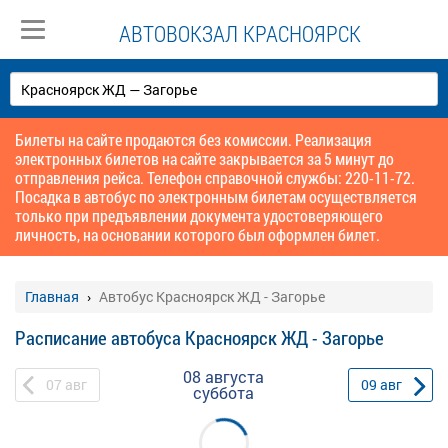
АВТОВОКЗАЛ КРАСНОЯРСК
Билеты на сайте продаются без комиссии. Реализация
электронных билетов на сайте закрывается за 5 минут до
отправления рейса. Телефон справочной службы: 220-11-72.
Посадка в автобус по электронным билетам осуществляется
только при предъявлении документа удостоверяющего
личность, на основании которого был оформлен билет.
Главная
Автобус Красноярск ЖД - Загорье
Расписание автобуса Красноярск ЖД - Загорье
08 августа
07
авг
09
авг
суббота