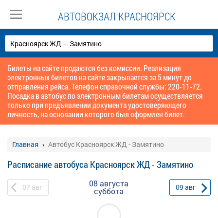
АВТОВОКЗАЛ КРАСНОЯРСК
Билеты на сайте продаются без комиссии. Реализация
электронных билетов на сайте закрывается за 5 минут до
отправления рейса. Телефон справочной службы: 220-11-72.
Посадка в автобус по электронным билетам осуществляется
только при предъявлении документа удостоверяющего
личность, на основании которого был оформлен билет.
Главная
Автобус Красноярск ЖД - Замятино
Расписание автобуса Красноярск ЖД - Замятино
08 августа
07
авг
09
авг
суббота