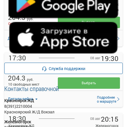
Красноярск ЖД
Железногорск
ЖД г.Красноярск
Железногорск АВ
204.3
руб.
Выбрать
Осталось 4 места
Подробнее
Детали рейса
о маршруте
17:30
19:30
08 авг
Красноярск ЖД
Железногорск
Служба поддержки
ЖД г.Красноярск
Железногорск АВ
204.3
руб.
Выбрать
10 свободных мест
Контакты справочной
Подробнее
Детали рейса
Красноярск ЖД
о маршруте
8(391)2210004
Красноярский Ж/Д Вокзал
18:30
20:15
08 авг
Железногорск
Красноярск ЖД
Железногорск