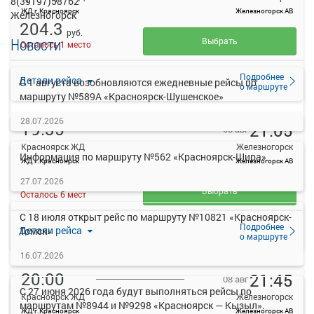
8(39197)58762
ЖД г.Красноярск
Железногорск АВ
Железногорск
204.3
руб.
Новости
Выбрать
Осталось 1 место
Подробнее
Детали рейса
С 1 августа возобновляются ежедневные рейсы по
о маршруте
маршруту №589А «Красноярск-Шушенское»
28.07.2026
19:35
21:05
08 авг
Красноярск ЖД
Железногорск
Информация по маршруту №562 «Красноярск-Шира»
ЖД г.Красноярск
Железногорск АВ
215
27.07.2026
руб.
Выбрать
Осталось 6 мест
С 18 июля открыт рейс по маршруту №10821 «Красноярск-
Подробнее
Детали рейса
Томск»
о маршруте
16.07.2026
20:00
21:45
08 авг
С 27 июня 2026 года будут выполняться рейсы по
Красноярск ЖД
Железногорск
маршрутам №8944 и №9298 «Красноярск — Кызыл».
ЖД г.Красноярск
Железногорск АВ