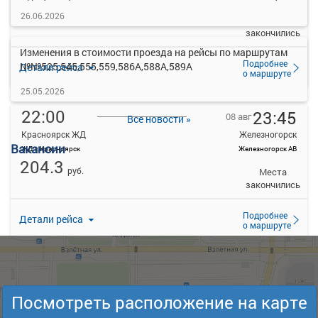
204.3
26.06.2026
руб.
Места
закончились
Изменения в стоимости проезда на рейсы по маршрутам
Подробнее
№№525,545,555,559,586А,588А,589А
Детали рейса
о маршруте
25.05.2026
22:00
23:45
08 авг
Все новости »
Красноярск ЖД
Железногорск
Вакансии
ЖД г.Красноярск
Железногорск АВ
204.3
руб.
Места
закончились
Подробнее
Детали рейса
о маршруте
Посмотреть расположение на карте