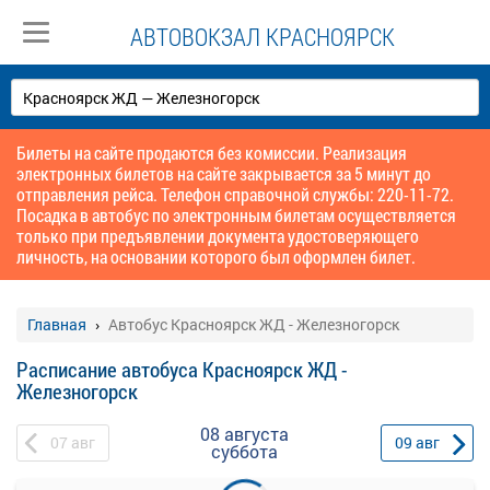
АВТОВОКЗАЛ КРАСНОЯРСК
Билеты на сайте продаются без комиссии. Реализация
электронных билетов на сайте закрывается за 5 минут до
отправления рейса. Телефон справочной службы: 220-11-72.
Посадка в автобус по электронным билетам осуществляется
только при предъявлении документа удостоверяющего
личность, на основании которого был оформлен билет.
Главная
Автобус Красноярск ЖД - Железногорск
Расписание автобуса Красноярск ЖД -
Железногорск
08 августа
07
авг
09
авг
суббота