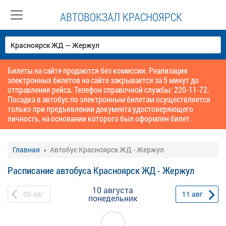
АВТОВОКЗАЛ КРАСНОЯРСК
Билеты на сайте продаются без комиссии. Реализация
электронных билетов на сайте закрывается за 5 минут до
отправления рейса. Телефон справочной службы: 220-11-72.
Посадка в автобус по электронным билетам осуществляется
только при предъявлении документа удостоверяющего
личность, на основании которого был оформлен билет.
Главная
Автобус Красноярск ЖД - Жержул
Расписание автобуса Красноярск ЖД - Жержул
10 августа
09
авг
11
авг
понедельник