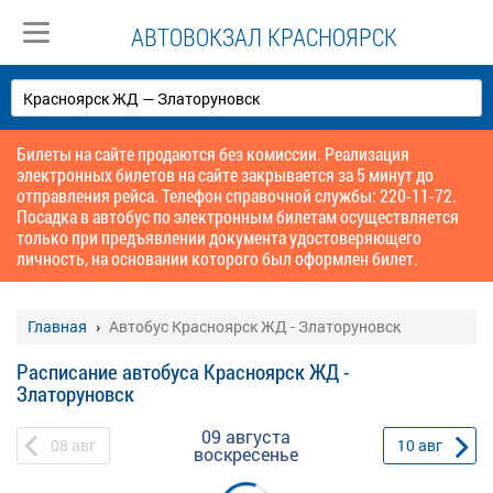
АВТОВОКЗАЛ КРАСНОЯРСК
Билеты на сайте продаются без комиссии. Реализация
электронных билетов на сайте закрывается за 5 минут до
отправления рейса. Телефон справочной службы: 220-11-72.
Посадка в автобус по электронным билетам осуществляется
только при предъявлении документа удостоверяющего
личность, на основании которого был оформлен билет.
Главная
Автобус Красноярск ЖД - Златоруновск
Расписание автобуса Красноярск ЖД -
Златоруновск
09 августа
08
авг
10
авг
воскресенье