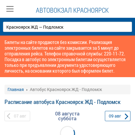
АВТОВОКЗАЛ КРАСНОЯРСК
Билеты на сайте продаются без комиссии. Реализация
электронных билетов на сайте закрывается за 5 минут до
отправления рейса. Телефон справочной службы: 220-11-72.
Посадка в автобус по электронным билетам осуществляется
только при предъявлении документа удостоверяющего
личность, на основании которого был оформлен билет.
Главная
Автобус Красноярск ЖД - Подломск
Расписание автобуса Красноярск ЖД - Подломск
08 августа
07
авг
09
авг
суббота