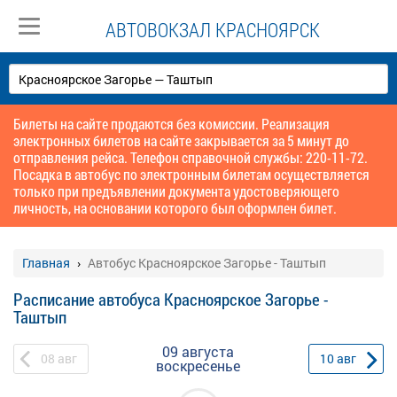
АВТОВОКЗАЛ КРАСНОЯРСК
Билеты на сайте продаются без комиссии. Реализация
электронных билетов на сайте закрывается за 5 минут до
отправления рейса. Телефон справочной службы: 220-11-72.
Посадка в автобус по электронным билетам осуществляется
только при предъявлении документа удостоверяющего
личность, на основании которого был оформлен билет.
Главная
Автобус Красноярское Загорье - Таштып
Расписание автобуса Красноярское Загорье -
Таштып
09 августа
08
авг
10
авг
воскресенье