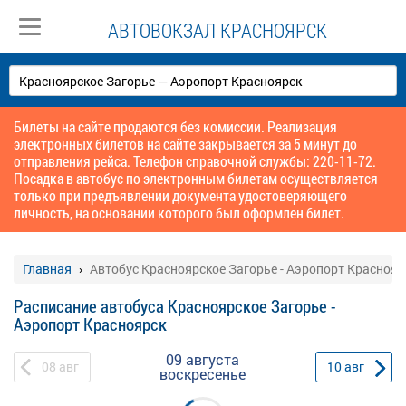
АВТОВОКЗАЛ КРАСНОЯРСК
Билеты на сайте продаются без комиссии. Реализация
электронных билетов на сайте закрывается за 5 минут до
отправления рейса. Телефон справочной службы: 220-11-72.
Посадка в автобус по электронным билетам осуществляется
только при предъявлении документа удостоверяющего
личность, на основании которого был оформлен билет.
Главная
Автобус Красноярское Загорье - Аэропорт Краснояр
Расписание автобуса Красноярское Загорье -
Аэропорт Красноярск
09 августа
08
авг
10
авг
воскресенье