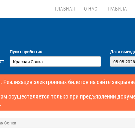
ГЛАВНАЯ
О НАС
ПРАВИЛА
Пункт прибытия
Дата выезд
. Реализация электронных билетов на сайте закрывае
там осуществляется только при предъявлении докуме
.
ая Сопка