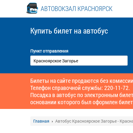
АВТОВОКЗАЛ КРАСНОЯРСК
Купить билет
на автобус
Пункт отправления
Билеты на сайте продаются без комиссии
Телефон справочной службы: 220-11-72.
Посадка в автобус по электронным биле
основании которого был оформлен билет
Главная
Автобус Красноярское Загорье - Красн