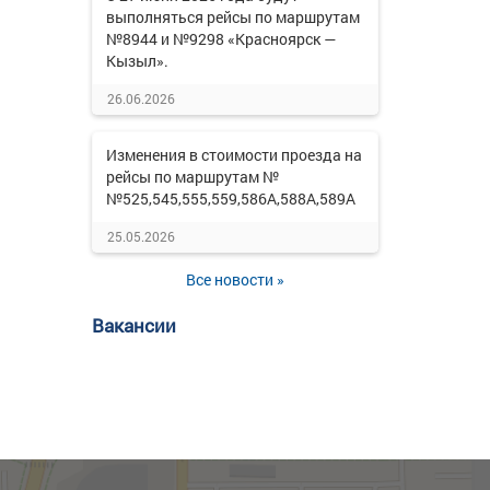
выполняться рейсы по маршрутам
№8944 и №9298 «Красноярск —
Кызыл».
26.06.2026
Изменения в стоимости проезда на
рейсы по маршрутам №
№525,545,555,559,586А,588А,589А
25.05.2026
Все новости »
Вакансии