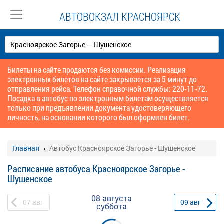
АВТОВОКЗАЛ КРАСНОЯРСК
Билеты на сайте продаются без комиссии. Реализация
электронных билетов на сайте закрывается за 5 минут до
отправления рейса. Телефон справочной службы: 220-11-72.
Посадка в автобус по электронным билетам осуществляется
только при предъявлении документа удостоверяющего
личность, на основании которого был оформлен билет.
Главная
Автобус Красноярское Загорье - Шушенское
Расписание автобуса Красноярское Загорье -
Шушенское
08 августа
07
авг
09
авг
суббота