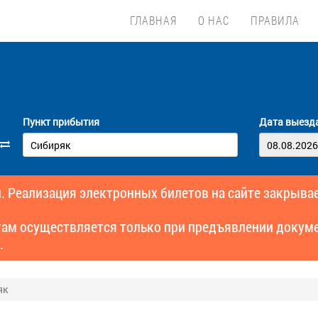
ГЛАВНАЯ
О НАС
ПРАВИЛА
Пункт прибытия
Дата выезд
. Реализация электронных билетов на сайте закрывае
там осуществляется только при предъявлении докуме
.
як