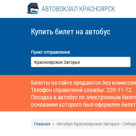
АВТОВОКЗАЛ КРАСНОЯРСК
Купить билет
на автобус
Пункт отправления
Билеты на сайте продаются без комиссии
Телефон справочной службы: 220-11-72.
Посадка в автобус по электронным биле
основании которого был оформлен билет
Главная
Автобус Красноярское Загорье - Сибир