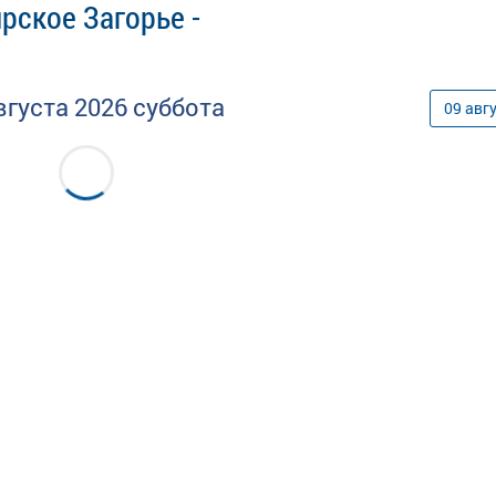
рское Загорье -
вгуста
2026
суббота
09
авг