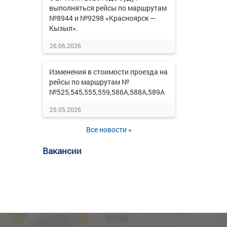
выполняться рейсы по маршрутам
№8944 и №9298 «Красноярск —
Кызыл».
26.06.2026
Изменения в стоимости проезда на
рейсы по маршрутам №
№525,545,555,559,586А,588А,589А
25.05.2026
Все новости »
Вакансии