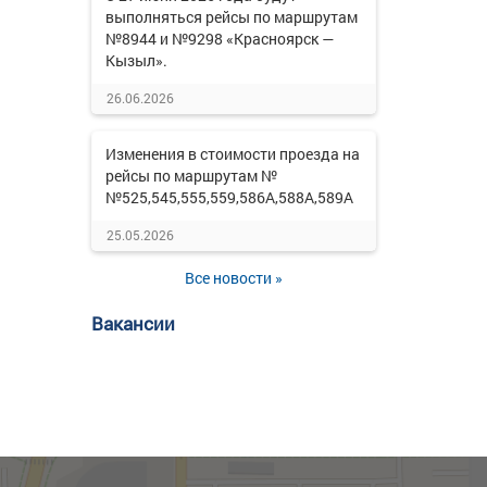
выполняться рейсы по маршрутам
№8944 и №9298 «Красноярск —
Кызыл».
26.06.2026
Изменения в стоимости проезда на
рейсы по маршрутам №
№525,545,555,559,586А,588А,589А
25.05.2026
Все новости »
Вакансии