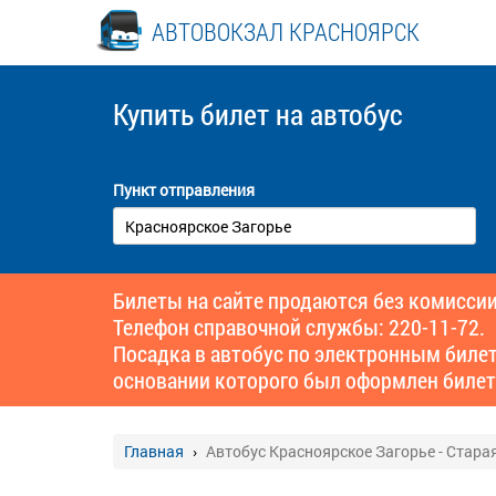
АВТОВОКЗАЛ КРАСНОЯРСК
Купить билет
на автобус
Пункт отправления
Билеты на сайте продаются без комиссии
Телефон справочной службы: 220-11-72.
Посадка в автобус по электронным биле
основании которого был оформлен билет
Главная
Автобус Красноярское Загорье - Стара