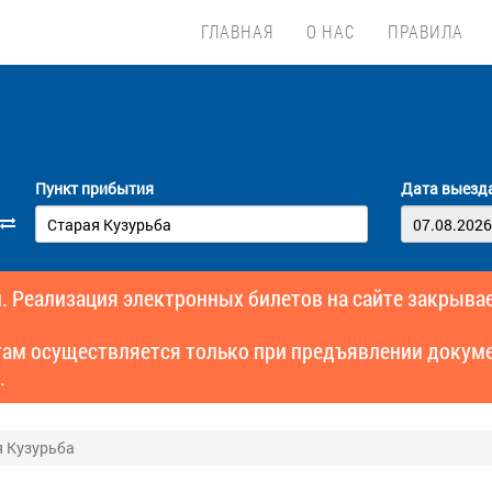
ГЛАВНАЯ
О НАС
ПРАВИЛА
Пункт прибытия
Дата выезд
. Реализация электронных билетов на сайте закрывае
там осуществляется только при предъявлении докуме
.
я Кузурьба