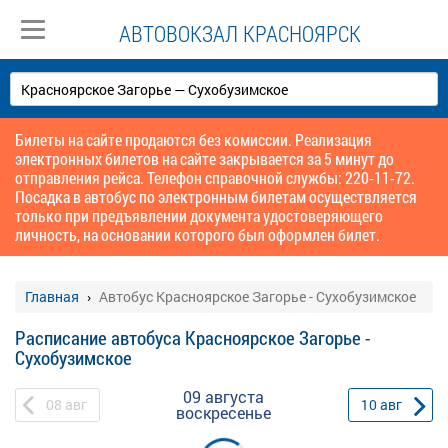
АВТОВОКЗАЛ КРАСНОЯРСК
Билеты на сайте продаются без комиссии. Реализация
электронных билетов на сайте закрывается за 5 минут до
отправления рейса. Телефон справочной службы: 220-11-72.
Посадка в автобус по электронным билетам осуществляется
только при предъявлении документа удостоверяющего
личность, на основании которого был оформлен билет.
Главная
Автобус Красноярское Загорье - Сухобузимское
Расписание автобуса Красноярское Загорье -
Сухобузимское
09 августа
08
авг
10
авг
воскресенье