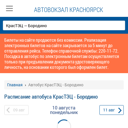
АВТОВОКЗАЛ КРАСНОЯРСК
Билеты на сайте продаются без комиссии. Реализация
электронных билетов на сайте закрывается за 5 минут до
отправления рейса. Телефон справочной службы: 220-11-72.
Посадка в автобус по электронным билетам осуществляется
только при предъявлении документа удостоверяющего
личность, на основании которого был оформлен билет.
Главная
Автобус КрасТЭЦ - Бородино
Расписание автобуса КрасТЭЦ - Бородино
10 августа
09
авг
11
авг
понедельник