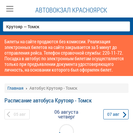
АВТОВОКЗАЛ КРАСНОЯРСК
Билеты на сайте продаются без комиссии. Реализация
электронных билетов на сайте закрывается за 5 минут до
отправления рейса. Телефон справочной службы: 220-11-72.
Посадка в автобус по электронным билетам осуществляется
только при предъявлении документа удостоверяющего
личность, на основании которого был оформлен билет.
Главная
Автобус Крутояр - Томск
Расписание автобуса Крутояр - Томск
06 августа
05
авг
07
авг
четверг