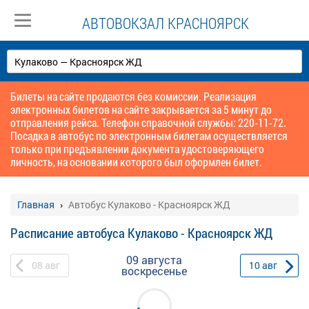
АВТОВОКЗАЛ КРАСНОЯРСК
Билеты на сайте продаются без комиссии. Реализация
электронных билетов на сайте закрывается за 5 минут до
отправления рейса. Телефон справочной службы: 220-11-72.
Посадка в автобус по электронным билетам осуществляется
только при предъявлении документа удостоверяющего
личность, на основании которого был оформлен билет.
Главная
Автобус Кулаково - Красноярск ЖД
Расписание автобуса Кулаково - Красноярск ЖД
09 августа
08
авг
10
авг
воскресенье