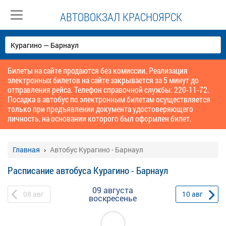
АВТОВОКЗАЛ КРАСНОЯРСК
Билеты на сайте продаются без комиссии. Реализация
электронных билетов на сайте закрывается за 5 минут до
отправления рейса. Телефон справочной службы: 220-11-72.
Посадка в автобус по электронным билетам осуществляется
только при предъявлении документа удостоверяющего
личность, на основании которого был оформлен билет.
Главная
Автобус Курагино - Барнаул
Расписание автобуса Курагино - Барнаул
09 августа
08
авг
10
авг
воскресенье