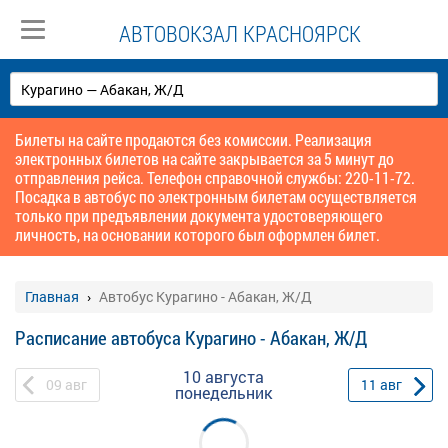
АВТОВОКЗАЛ КРАСНОЯРСК
Билеты на сайте продаются без комиссии. Реализация
электронных билетов на сайте закрывается за 5 минут до
отправления рейса. Телефон справочной службы: 220-11-72.
Посадка в автобус по электронным билетам осуществляется
только при предъявлении документа удостоверяющего
личность, на основании которого был оформлен билет.
Главная
Автобус Курагино - Абакан, Ж/Д
Расписание автобуса Курагино - Абакан, Ж/Д
10 августа
09
авг
11
авг
понедельник