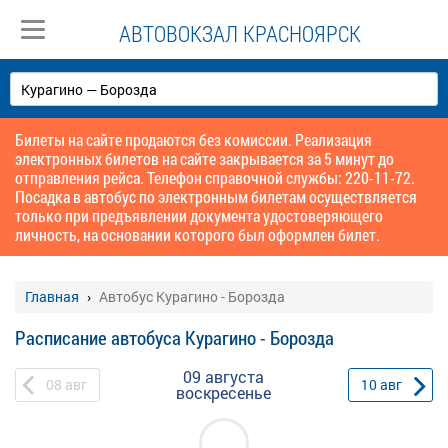
АВТОВОКЗАЛ КРАСНОЯРСК
Билеты на сайте продаются без комиссии. Реализация
электронных билетов на сайте закрывается за 5 минут до
отправления рейса. Телефон справочной службы: 220-11-72.
Посадка в автобус по электронным билетам осуществляется
только при предъявлении документа удостоверяющего
личность, на основании которого был оформлен билет.
Главная
Автобус Курагино - Борозда
Расписание автобуса Курагино - Борозда
09 августа
08
авг
10
авг
воскресенье