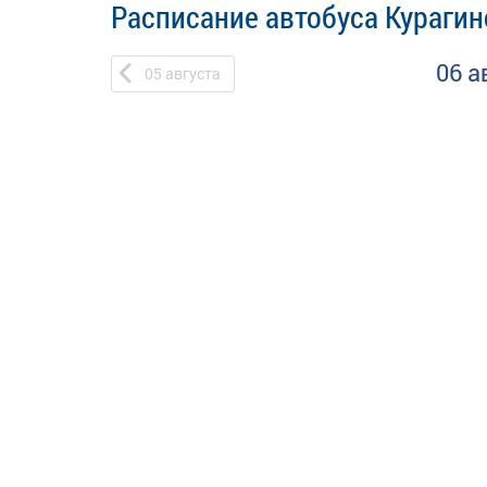
Расписание автобуса Курагин
06 а
05
августа