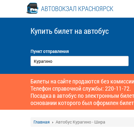
АВТОВОКЗАЛ КРАСНОЯРСК
Купить билет
на автобус
Пункт отправления
Билеты на сайте продаются без комиссии
Телефон справочной службы: 220-11-72.
Посадка в автобус по электронным биле
основании которого был оформлен билет
Главная
Автобус Курагино - Шира