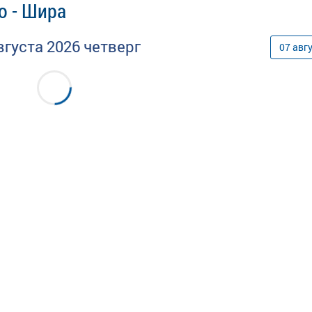
о - Шира
вгуста
2026
четверг
07
авг