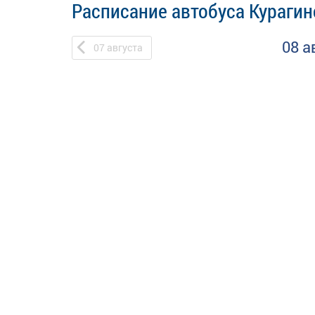
Расписание автобуса Курагин
08 а
07
августа