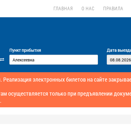
ГЛАВНАЯ
О НАС
ПРАВИЛА
Пункт прибытия
Дата выезд
. Реализация электронных билетов на сайте закрывае
там осуществляется только при предъявлении докуме
.