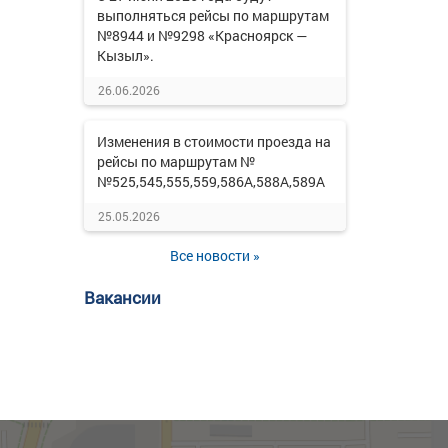
выполняться рейсы по маршрутам
№8944 и №9298 «Красноярск —
Кызыл».
26.06.2026
Изменения в стоимости проезда на
рейсы по маршрутам №
№525,545,555,559,586А,588А,589А
25.05.2026
Все новости »
Вакансии