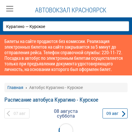
АВТОВОКЗАЛ КРАСНОЯРСК
Билеты на сайте продаются без комиссии. Реализация
электронных билетов на сайте закрывается за 5 минут до
отправления рейса. Телефон справочной службы: 220-11-72.
Посадка в автобус по электронным билетам осуществляется
только при предъявлении документа удостоверяющего
личность, на основании которого был оформлен билет.
Главная
Автобус Курагино - Курское
Расписание автобуса Курагино - Курское
08 августа
07
авг
09
авг
суббота