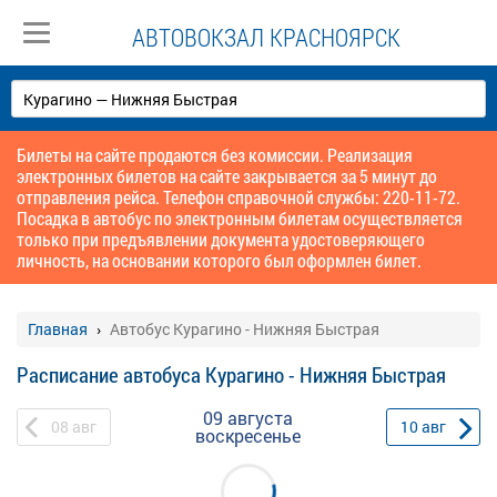
АВТОВОКЗАЛ КРАСНОЯРСК
Билеты на сайте продаются без комиссии. Реализация
электронных билетов на сайте закрывается за 5 минут до
отправления рейса. Телефон справочной службы: 220-11-72.
Посадка в автобус по электронным билетам осуществляется
только при предъявлении документа удостоверяющего
личность, на основании которого был оформлен билет.
Главная
Автобус Курагино - Нижняя Быстрая
Расписание автобуса Курагино - Нижняя Быстрая
09 августа
08
авг
10
авг
воскресенье