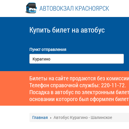
АВТОВОКЗАЛ КРАСНОЯРСК
Купить билет
на автобус
Пункт отправления
Билеты на сайте продаются без комиссии
Телефон справочной службы: 220-11-72.
Посадка в автобус по электронным биле
основании которого был оформлен билет
Главная
Автобус Курагино - Шалинское