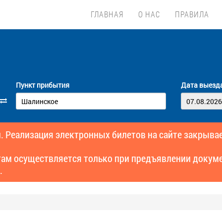
ГЛАВНАЯ
О НАС
ПРАВИЛА
Пункт прибытия
Дата выезд
. Реализация электронных билетов на сайте закрывае
там осуществляется только при предъявлении докуме
.