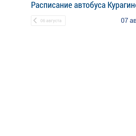
Расписание автобуса Курагин
07 а
06
августа