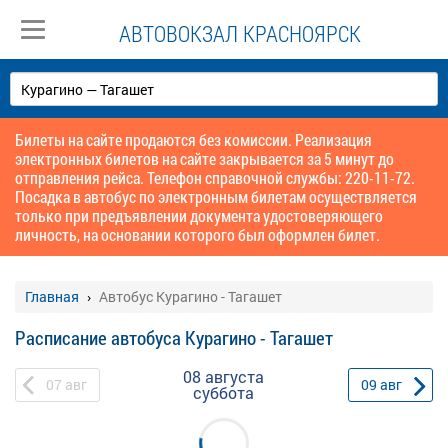
АВТОВОКЗАЛ КРАСНОЯРСК
Билеты на сайте продаются без комиссии. Реализация
электронных билетов на сайте закрывается за 5 минут до
отправления рейса. Телефон справочной службы: 220-11-72.
Посадка в автобус по электронным билетам осуществляется
только при предъявлении документа удостоверяющего
личность, на основании которого был оформлен билет.
Главная
Автобус Курагино - Тагашет
Расписание автобуса Курагино - Тагашет
08 августа
07
авг
09
авг
суббота