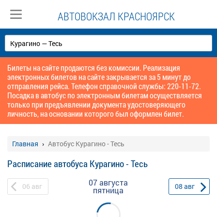
АВТОВОКЗАЛ КРАСНОЯРСК
Билеты на сайте продаются без комиссии. Реализация
электронных билетов на сайте закрывается за 5 минут до
отправления рейса. Телефон справочной службы: 220-11-72.
Посадка в автобус по электронным билетам осуществляется
только при предъявлении документа удостоверяющего
личность, на основании которого был оформлен билет.
Главная
Автобус Курагино - Тесь
Расписание автобуса Курагино - Тесь
07 августа
06
авг
08
авг
пятница