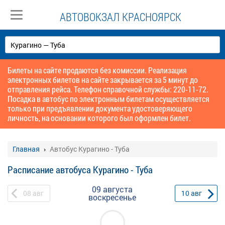
АВТОВОКЗАЛ КРАСНОЯРСК
Билеты на сайте продаются без комиссии. Реализация
электронных билетов на сайте закрывается за 5 минут до
отправления рейса. Телефон справочной службы: 220-11-72.
Посадка в автобус по электронным билетам осуществляется
только при предъявлении документа удостоверяющего
личность, на основании которого был оформлен билет.
Главная
Автобус Курагино - Туба
Расписание автобуса Курагино - Туба
09 августа
08
авг
10
авг
воскресенье