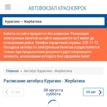
АВТОВОКЗАЛ КРАСНОЯРСК
Билеты на сайте продаются без комиссии. Реализация
электронных билетов на сайте закрывается за 5 минут до
отправления рейса. Телефон справочной службы: 220-11-72.
Посадка в автобус по электронным билетам осуществляется
только при предъявлении документа удостоверяющего
личность, на основании которого был оформлен билет.
Главная
Автобус Курагино - Жербатиха
Расписание автобуса Курагино - Жербатиха
08 августа
07
авг
09
авг
суббота