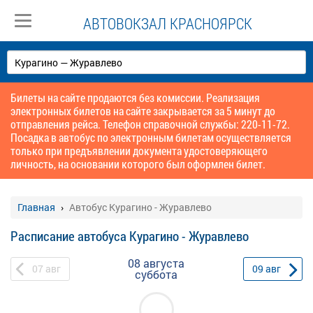
АВТОВОКЗАЛ КРАСНОЯРСК
Билеты на сайте продаются без комиссии. Реализация
электронных билетов на сайте закрывается за 5 минут до
отправления рейса. Телефон справочной службы: 220-11-72.
Посадка в автобус по электронным билетам осуществляется
только при предъявлении документа удостоверяющего
личность, на основании которого был оформлен билет.
Главная
Автобус Курагино - Журавлево
Расписание автобуса Курагино - Журавлево
08 августа
07
авг
09
авг
суббота