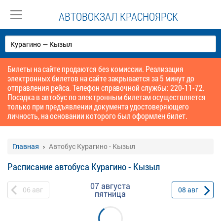
АВТОВОКЗАЛ КРАСНОЯРСК
Билеты на сайте продаются без комиссии. Реализация
электронных билетов на сайте закрывается за 5 минут до
отправления рейса. Телефон справочной службы: 220-11-72.
Посадка в автобус по электронным билетам осуществляется
только при предъявлении документа удостоверяющего
личность, на основании которого был оформлен билет.
Главная
Автобус Курагино - Кызыл
Расписание автобуса Курагино - Кызыл
07 августа
06
авг
08
авг
пятница