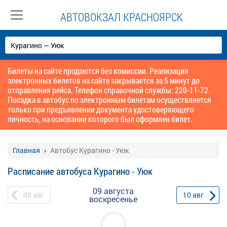
АВТОВОКЗАЛ КРАСНОЯРСК
Билеты на сайте продаются без комиссии. Реализация
электронных билетов на сайте закрывается за 5 минут до
отправления рейса. Телефон справочной службы: 220-11-72.
Посадка в автобус по электронным билетам осуществляется
только при предъявлении документа удостоверяющего
личность, на основании которого был оформлен билет.
Главная
Автобус Курагино - Уюк
Расписание автобуса Курагино - Уюк
09 августа
08
авг
10
авг
воскресенье