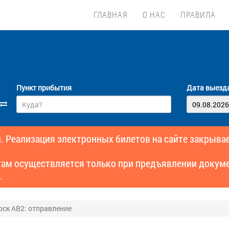
ГЛАВНАЯ
О НАС
ПРАВИЛА
Пункт прибытия
Дата выезд
. Реализация электронных билетов на сайте закрывае
там осуществляется только при предъявлении докуме
.
рск АВ2: отправление