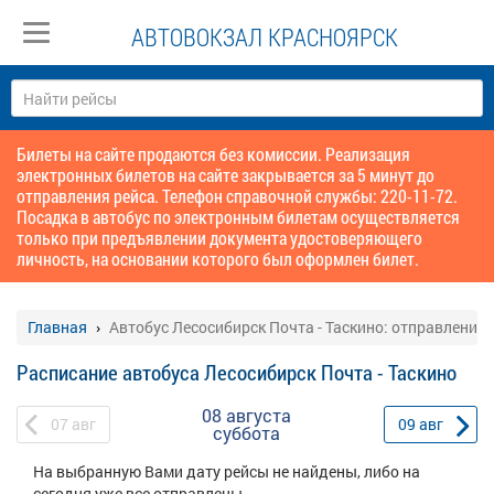
АВТОВОКЗАЛ КРАСНОЯРСК
Билеты на сайте продаются без комиссии. Реализация
электронных билетов на сайте закрывается за 5 минут до
отправления рейса. Телефон справочной службы: 220-11-72.
Посадка в автобус по электронным билетам осуществляется
только при предъявлении документа удостоверяющего
личность, на основании которого был оформлен билет.
Главная
Автобус Лесосибирск Почта - Таскино: отправление
Расписание автобуса Лесосибирск Почта - Таскино
08 августа
07
авг
09
авг
суббота
На выбранную Вами дату рейсы не найдены, либо на
сегодня уже все отправлены.