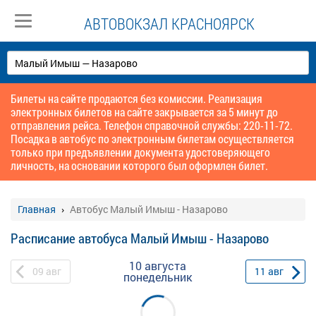
АВТОВОКЗАЛ КРАСНОЯРСК
Билеты на сайте продаются без комиссии. Реализация
электронных билетов на сайте закрывается за 5 минут до
отправления рейса. Телефон справочной службы: 220-11-72.
Посадка в автобус по электронным билетам осуществляется
только при предъявлении документа удостоверяющего
личность, на основании которого был оформлен билет.
Главная
Автобус Малый Имыш - Назарово
Расписание автобуса Малый Имыш - Назарово
10 августа
09
авг
11
авг
понедельник