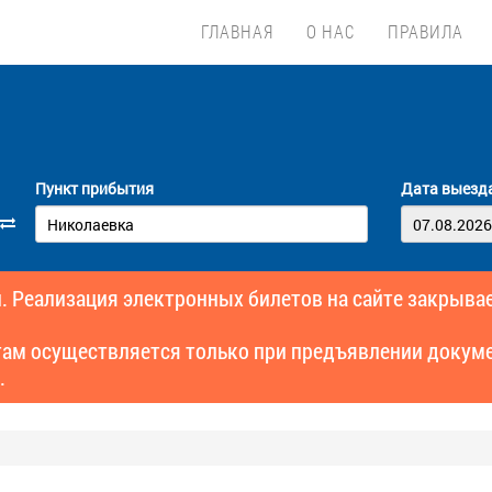
ГЛАВНАЯ
О НАС
ПРАВИЛА
Пункт прибытия
Дата выезд
. Реализация электронных билетов на сайте закрывае
там осуществляется только при предъявлении докуме
.