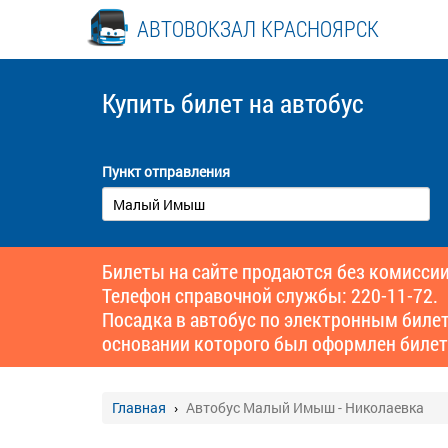
АВТОВОКЗАЛ КРАСНОЯРСК
Купить билет
на автобус
Пункт отправления
Билеты на сайте продаются без комиссии
Телефон справочной службы: 220-11-72.
Посадка в автобус по электронным биле
основании которого был оформлен билет
Главная
Автобус Малый Имыш - Николаевка