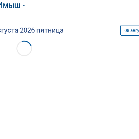
 Имыш -
вгуста
2026
пятница
08
авг